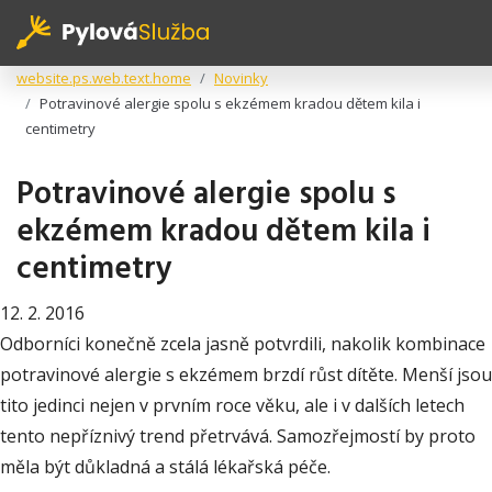
website.ps.web.text.home
Novinky
Potravinové alergie spolu s ekzémem kradou dětem kila i
centimetry
Potravinové alergie spolu s
ekzémem kradou dětem kila i
centimetry
12. 2. 2016
Odborníci konečně zcela jasně potvrdili, nakolik kombinace
potravinové alergie s ekzémem brzdí růst dítěte. Menší jsou
tito jedinci nejen v prvním roce věku, ale i v dalších letech
tento nepříznivý trend přetrvává. Samozřejmostí by proto
měla být důkladná a stálá lékařská péče.