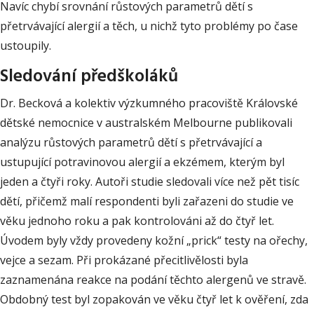
Navíc chybí srovnání růstových parametrů dětí s
přetrvávající alergií a těch, u nichž tyto problémy po čase
ustoupily.
Sledování předškoláků
Dr. Becková a kolektiv výzkumného pracoviště Královské
dětské nemocnice v australském Melbourne publikovali
analýzu růstových parametrů dětí s přetrvávající a
ustupující potravinovou alergií a ekzémem, kterým byl
jeden a čtyři roky. Autoři studie sledovali více než pět tisíc
dětí, přičemž malí respondenti byli zařazeni do studie ve
věku jednoho roku a pak kontrolováni až do čtyř let.
Úvodem byly vždy provedeny kožní „prick“ testy na ořechy,
vejce a sezam. Při prokázané přecitlivělosti byla
zaznamenána reakce na podání těchto alergenů ve stravě.
Obdobný test byl zopakován ve věku čtyř let k ověření, zda