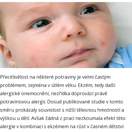
Přecitlivělost na některé potraviny je velmi častým
problémem, zejména v útlém věku. Ekzém, tedy další
alergické onemocnění, nezřídka doprovází právě
potravinovou alergii. Dosud publikované studie v tomto
směru prokázaly souvislost s nižší tělesnou hmotností a
výškou u dětí. Avšak žádná z prací nezkoumala efekt této
alergie v kombinaci s ekzémem na růst v časném dětství.