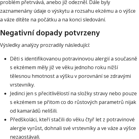
problém přetrvává, anebo již odezněl. Dále byly
zaznamenány údaje o výskytu a rozsahu ekzému a o výšce
a váze dítěte na počátku a na konci sledování.
Negativní dopady potvrzeny
Výsledky analýzy prozradily následující:
Děti s identifikovanou potravinovou alergií a současně
s ekzémem měly již ve věku jednoho roku nižší
tělesnou hmotnost a výšku v porovnání se zdravými
vrstevníky.
Jedinci jen s přecitlivělostí na složky stravy nebo pouze
s ekzémem se přitom co do růstových parametrů nijak
od kamarádů nelišili.
Předškoláci, kteří stačili do věku čtyř let z potravinové
alergie vyrůst, dohnali své vrstevníky a ve váze a výšce
nezaostávali.