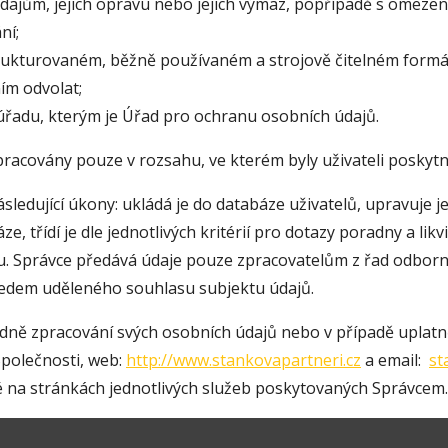
ajům, jejich opravu nebo jejich výmaz, popřípadě s omezen
ní;
trukturovaném, běžně používaném a strojově čitelném formá
ím odvolat;
úřadu, kterým je Úřad pro ochranu osobních údajů.
zpracovány pouze v rozsahu, ve kterém byly uživateli poskyt
ledující úkony: ukládá je do databáze uživatelů, upravuje je 
e, třídí je dle jednotlivých kritérií pro dotazy poradny a li
. Správce předává údaje pouze zpracovatelům z řad odborní
předem uděleného souhlasu subjektu údajů.
ledně zpracování svých osobních údajů nebo v případě uplat
polečnosti, web:
http://www.stankovapartneri.cz
a email:
st
é na stránkách jednotlivých služeb poskytovaných Správcem.