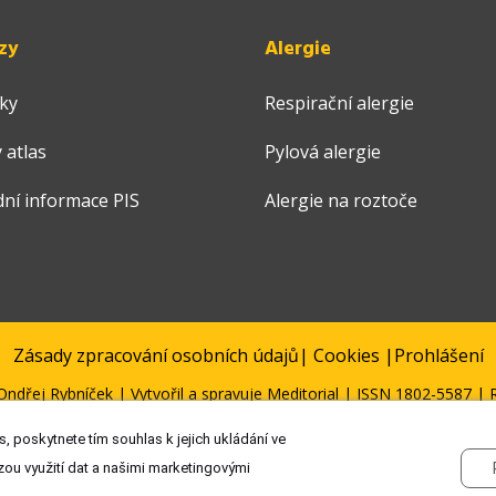
zy
Alergie
ky
Respirační alergie
 atlas
Pylová alergie
dní informace PIS
Alergie na roztoče
Zásady zpracování osobních údajů
|
Cookies
|
Prohlášení
ndřej Rybníček | Vytvořil a spravuje
Meditorial
| ISSN 1802-5587 | R
, poskytnete tím souhlas k jejich ukládání ve
zou využití dat a našimi marketingovými