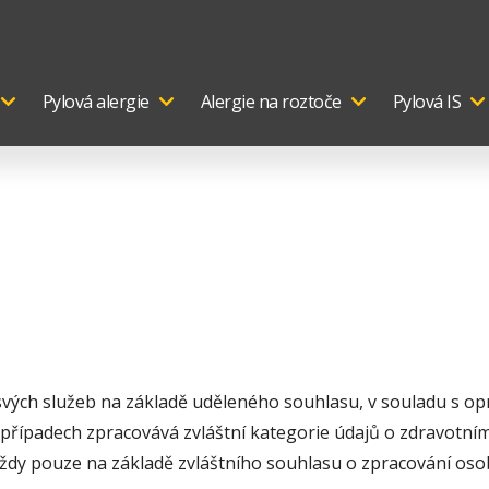
Pylová alergie
Alergie na roztoče
Pylová IS
 svých služeb na základě uděleného souhlasu, v souladu s 
případech zpracovává zvláštní kategorie údajů o zdravotním 
 vždy pouze na základě zvláštního souhlasu o zpracování osob