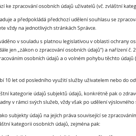
zí ke zpracování osobních údajů uživatelů (vč. zvláštní kateg
žaduje a předpokládá předchozí udělení souhlasu se zpraco
nete vždy na jednotlivých stránkách Správce.
áděno v souladu s platnou legislativou v oblasti ochrany os
(dále jen „zákon o zpracování osobních údajů“) a nařízení č
zpracováním osobních údajů a o volném pohybu těchto údajů 
 10 let od posledního využití služby uživatelem nebo do o
áštní kategorie údajů subjektů údajů, konkrétně pak o zdrav
adny v rámci svých služeb, vždy však po udělení výslovného
ako subjekty údajů na jejich práva související se zpracování
áštní kategorii osobních údajů, zejména pak: