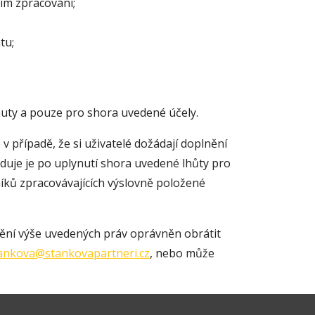
ím zpracování;
tu;
nuty a pouze pro shora uvedené účely.
v případě, že si uživatelé dožádají doplnění
kviduje je po uplynutí shora uvedené lhůty pro
ků zpracovávajících výslovně položené
nění výše uvedených práv oprávněn obrátit
ankova@stankovapartneri.cz
, nebo může