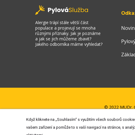
Odka
Alergie trápí stále větší část
Novin
populace a projevují se mnoha
různými příznaky. Jak je poznáme
a jak se jich můžeme zbavit?
Pylový
Jakého odborníka máme vyhledat?
Zákla
© 2022 MUDr. O
Když kliknete na „Souhlasím“ s využitím všech souborů cookies
vašem zařízení a pomůže to s vaší navigací na stránce, s analý