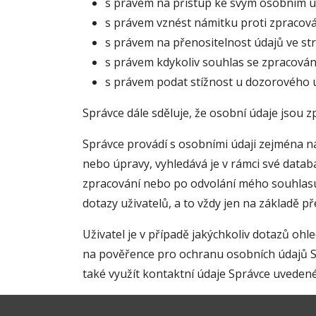
s právem na přístup ke svým osobním úd
s právem vznést námitku proti zpracová
s právem na přenositelnost údajů ve s
s právem kdykoliv souhlas se zpracován
s právem podat stížnost u dozorového 
Správce dále sděluje, že osobní údaje jsou 
Správce provádí s osobními údaji zejména nás
nebo úpravy, vyhledává je v rámci své databáz
zpracování nebo po odvolání mého souhlasu
dotazy uživatelů, a to vždy jen na základě 
Uživatel je v případě jakýchkoliv dotazů oh
na pověřence pro ochranu osobních údajů S
také využít kontaktní údaje Správce uveden