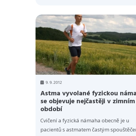
9. 9. 2012
Astma vyvolané fyzickou nám
se objevuje nejčastěji v zimním
období
Cvičení a fyzická námaha obecně je u
pacientů s astmatem častým spouštěč