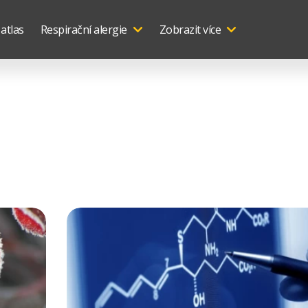
 atlas
Respirační alergie
Zobrazit více