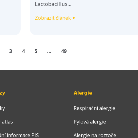
Lactobacillus...
Zobrazit článek
3
4
5
…
49
zy
Alergie
ky
Respirační alergie
 atlas
Pylová alergie
dní informace PIS
Alergie na roztoče