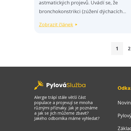
astmatických projevů. Uvádí se, že
bronchokonstrikci (zúžení dýchacích...
Zobrazit článek
1
2
Odka
Alergie trápí stále větší část
Novin
populace a projevují se mnoha
různými příznaky. Jak je poznáme
a jak se jich můžeme zbavit?
Pylový
Jakého odborníka máme vyhledat?
Zákla