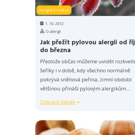
Alergická reakce
1. 10. 2012
O alergii
Jak přežít pylovou alergii od ří
do března
Přestože občas můžeme uvidět rozkvetl
šeříky i v době, kdy všechno normálně
pokrývá sněhová peřina, zimní období
většinou přináší pylovým alergikům...
Zobrazit článek