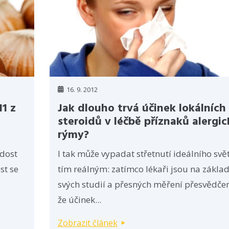
16. 9. 2012
11 z
Jak dlouho trvá účinek lokálních
steroidů v léčbě příznaků alergic
rýmy?
 dost
I tak může vypadat střetnutí ideálního svě
st se
tím reálným: zatímco lékaři jsou na zákla
svých studií a přesných měření přesvědčen
že účinek...
Zobrazit článek