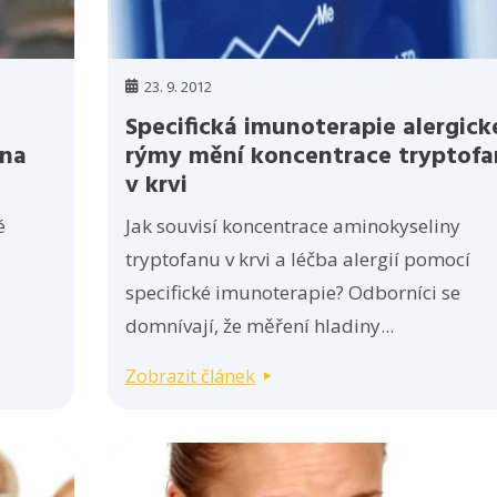
23. 9. 2012
Specifická imunoterapie alergick
jna
rýmy mění koncentrace tryptof
v krvi
é
Jak souvisí koncentrace aminokyseliny
tryptofanu v krvi a léčba alergií pomocí
specifické imunoterapie? Odborníci se
domnívají, že měření hladiny...
Zobrazit článek