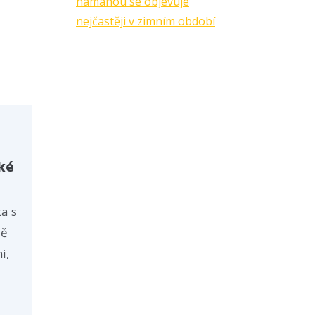
námahou se objevuje
nejčastěji v zimním období
ké
ta s
dě
i,