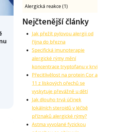
Alergická reakce (1)
Nejčtenější články
é
Jak přežít pylovou alergii od
anu
října do března
Specifická imunoterapie
alergické rýmy mění
koncentrace tryptofanu v krvi
Přecitlivělost na protein Cor a
11 z lískových ořechů se
vyskytuje převážně u dětí
Jak dlouho trvá účinek
lokálních steroidů v léčbě
příznaků alergické rýmy?
Astma vyvolané fyzickou