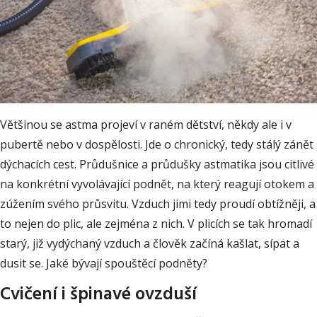
Většinou se astma projeví v raném dětství, někdy ale i v
pubertě nebo v dospělosti. Jde o chronický, tedy stálý zánět
dýchacích cest. Průdušnice a průdušky astmatika jsou citlivé
na konkrétní vyvolávající podnět, na který reagují otokem a
zúžením svého průsvitu. Vzduch jimi tedy proudí obtížněji, a
to nejen do plic, ale zejména z nich. V plicích se tak hromadí
starý, již vydýchaný vzduch a člověk začíná kašlat, sípat a
dusit se. Jaké bývají spouštěcí podněty?
Cvičení i špinavé ovzduší