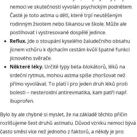
nemoci ve skutečnosti vyvolán psychickým podnětem.
Časté je toto astma u dětí, které trpí neutěšeným
rodinným životem nebo šikanou ve škole. Může ale
postihovat i vystresované dospělé jedince.
Reflux.
Jde o stoupání kyselého žaludečního obsahu
jícnem vzhůru k dýchacím cestám kvůli špatné funkci
jícnového svěrače.
Některé léky.
Určité typy beta-blokátorů, léků na
srdeční rytmus, mohou astma spíše zhoršovat než
přímo vyvolávat. To platí i pro jeden druh léků proti
bolesti – nesteroidní antirevmatika, kam patří např.
ibuprofen.
Bylo by ale chybné si myslet, že na základě těchto příčin
rozlišujeme šest druhů astmatu. Důvod vzniku nemoci bývá
často směsí více než jednoho z faktorů, a někdy je pro