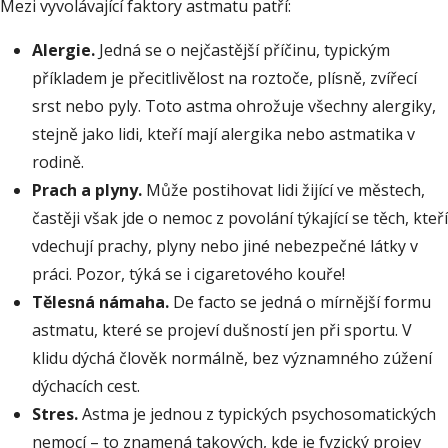
Mezi vyvolávající faktory astmatu patří:
Alergie.
Jedná se o nejčastější příčinu, typickým
příkladem je přecitlivělost na roztoče, plísně, zvířecí
srst nebo pyly. Toto astma ohrožuje všechny alergiky,
stejně jako lidi, kteří mají alergika nebo astmatika v
rodině.
Prach a plyny.
Může postihovat lidi žijící ve městech,
častěji však jde o nemoc z povolání týkající se těch, kteří
vdechují prachy, plyny nebo jiné nebezpečné látky v
práci. Pozor, týká se i cigaretového kouře!
Tělesná námaha.
De facto se jedná o mírnější formu
astmatu, které se projeví dušností jen při sportu. V
klidu dýchá člověk normálně, bez významného zúžení
dýchacích cest.
Stres.
Astma je jednou z typických psychosomatických
nemocí – to znamená takových, kde je fyzický projev