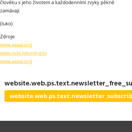
člověku s jeho životem a každodenními zvyky pěkně
zamávají.
(luko)
Zdroje:
www.aaaai.org
www.ncbi.nlm.nih.gov
www.aaaai.org
website.web.ps.text.newsletter_free_su
website.web.ps.text.newsletter_subscri