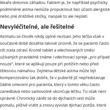
lékaře dokonce záhadou. Faktem je, že například psychicky
podmíněné astma nemůže propuknout bez účasti alergické
nebo jiné dráždivé složky, naopak to ale neplatí.
Nevyléčitelné, ale řešitelné
Astmatu se člověk nikdy úplně nezbaví. Jeho léčba však v
současné době dosáhla takové úrovně, že se pacienti často
cítí zcela zdraví. Kromě tablet a vdechovaných směsí
užívaných pravidelně známe i vdechovací spreje „pro případ
nouze“, které se aplikují pouze při potížích nebo před
tělesnou námahou. Zejména dětské astma může být
kompenzováno tak dobře, že v pubertě již nepředstavuje
žádné omezení pro pacienta, který v tomto věku často
zanedbává nebo samovolně ukončuje léčbu. To však není
správně. Chronický zánět se do dýchacích cest může
pomalu, plíživě vrátit a znovu vyvolat dýchací potíže, které