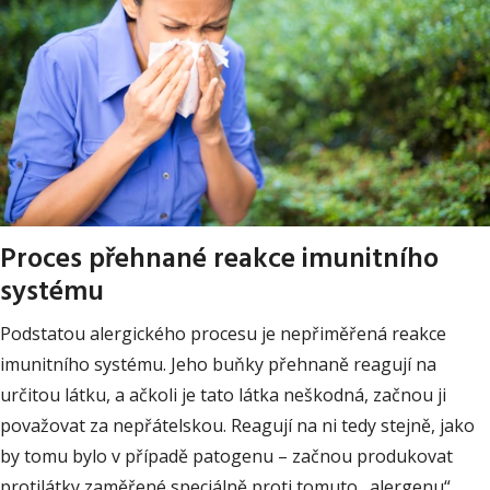
Proces přehnané reakce imunitního
systému
Podstatou alergického procesu je nepřiměřená reakce
imunitního systému. Jeho buňky přehnaně reagují na
určitou látku, a ačkoli je tato látka neškodná, začnou ji
považovat za nepřátelskou. Reagují na ni tedy stejně, jako
by tomu bylo v případě patogenu – začnou produkovat
protilátky zaměřené speciálně proti tomuto „alergenu“.