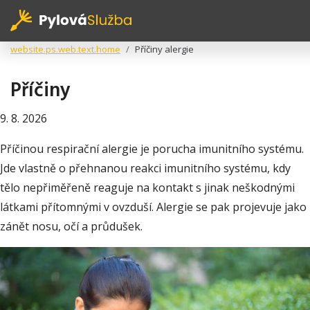
website.ps.web.text.home
Příčiny alergie
Příčiny
9. 8. 2026
Příčinou respirační alergie je porucha imunitního systému.
Jde vlastně o přehnanou reakci imunitního systému, kdy
tělo nepřiměřeně reaguje na kontakt s jinak neškodnými
látkami přítomnými v ovzduší. Alergie se pak projevuje jako
zánět nosu, očí a průdušek.