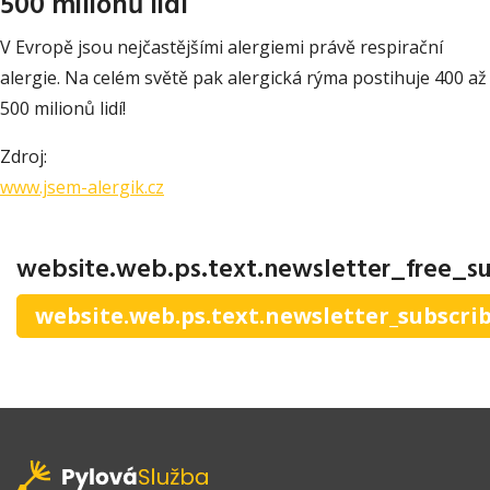
500 milionů lidí
V Evropě jsou nejčastějšími alergiemi právě respirační
alergie. Na celém světě pak alergická rýma postihuje 400 až
500 milionů lidí!
Zdroj:
www.jsem-alergik.cz
website.web.ps.text.newsletter_free_su
website.web.ps.text.newsletter_subscri