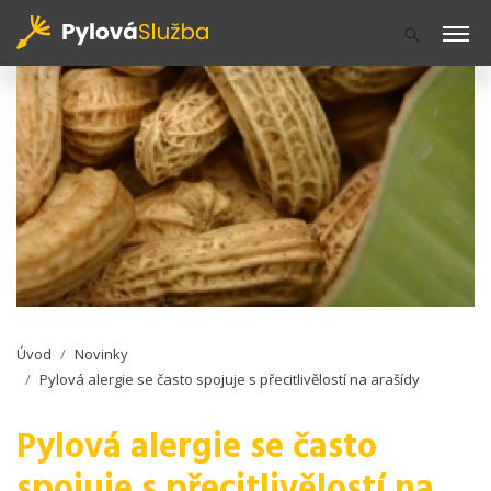
Úvod
Novinky
Pylová alergie se často spojuje s přecitlivělostí na arašídy
Pylová alergie se často
spojuje s přecitlivělostí na