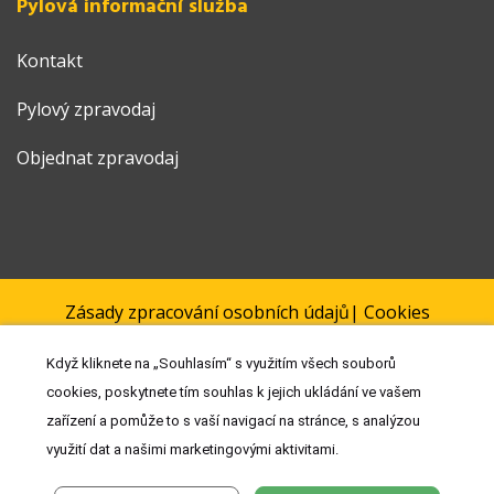
Pylová informační služba
Kontakt
Pylový zpravodaj
Objednat zpravodaj
Zásady zpracování osobních údajů
|
Cookies
|
Prohlášení
Když kliknete na „Souhlasím“ s využitím všech souborů
© 2022 MUDr. Ondřej Rybníček | Vytvořil a spravuje
Meditorial
cookies, poskytnete tím souhlas k jejich ukládání ve vašem
| ISSN 1802-5587 | Reklamní sdělení
zařízení a pomůže to s vaší navigací na stránce, s analýzou
využití dat a našimi marketingovými aktivitami.