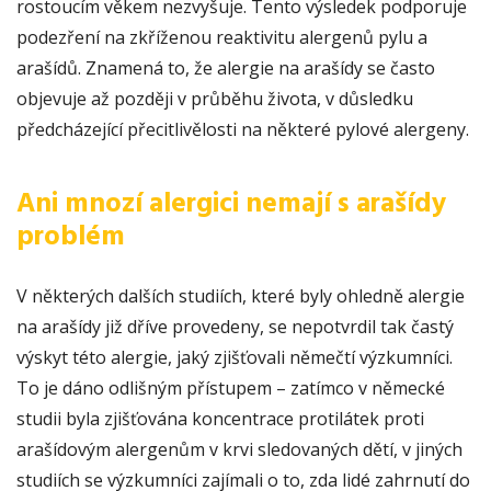
rostoucím věkem nezvyšuje. Tento výsledek podporuje
podezření na zkříženou reaktivitu alergenů pylu a
arašídů. Znamená to, že alergie na arašídy se často
objevuje až později v průběhu života, v důsledku
předcházející přecitlivělosti na některé pylové alergeny.
Ani mnozí alergici nemají s arašídy
problém
V některých dalších studiích, které byly ohledně alergie
na arašídy již dříve provedeny, se nepotvrdil tak častý
výskyt této alergie, jaký zjišťovali němečtí výzkumníci.
To je dáno odlišným přístupem – zatímco v německé
studii byla zjišťována koncentrace protilátek proti
arašídovým alergenům v krvi sledovaných dětí, v jiných
studiích se výzkumníci zajímali o to, zda lidé zahrnutí do