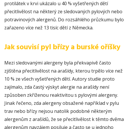
protilátek v krvi ukázalo u 40 % vyšetřených dětí
přecitlivělost na některý ze sledovaných pylových nebo
potravinových alergenů. Do rozsáhlého průzkumu bylo
zařazeno více než 13 tisíc dětí z Německa.
Jak souvisí pyl břízy a burské oříšky
Mezi sledovanými alergeny byla překvapivě často
zjištěna přecitlivělost na arašídy, kterou trpělo více než
10 % ze všech vyšetřených dětí. Autory studie proto
zajímalo, zda častý výskyt alergie na arašídy není
způsoben zkříženou reaktivitou s pylovými alergeny.
Jinak řečeno, zda alergeny obsažené například v pylu
trav nebo břízy nejsou natolik podobné některým
alergenům z arašídů, že se přecitlivělost k těmto dvěma
alergenům navzájem posiluje a často se u jednoho