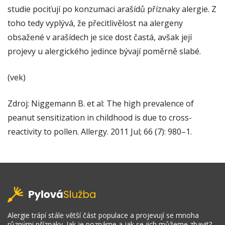
studie pociťují po konzumaci arašídů příznaky alergie. Z
toho tedy vyplývá, že přecitlivělost na alergeny
obsažené v arašídech je sice dost častá, avšak její
projevy u alergického jedince bývají poměrně slabé.
(vek)
Zdroj: Niggemann B. et al: The high prevalence of
peanut sensitization in childhood is due to cross-
reactivity to pollen. Allergy. 2011 Jul; 66 (7): 980–1.
Alergie trápí stále větší část populace a projevují se mnoha
různými příznaky. Jak je poznáme a jak se jich můžeme zbavit?