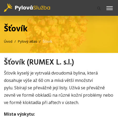
Šťovík
Úvod
Pylový atlas
Šťovík
Šťovík (RUMEX L. s.l.)
Šťovík kyselý je vytrvalá dvoudomá bylina, která
dosahuje výše až 60 cm a mívá větší množství
pylu. Sbírají se převážně její listy. Užívá se převážně
zevně ve formě obkladů na různé kožní problémy nebo
ve formě kloktadla při aftech v ústech.
Místa výskytu: