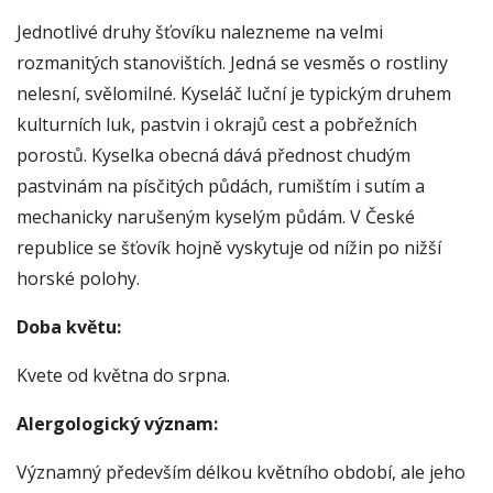
Jednotlivé druhy šťovíku nalezneme na velmi
rozmanitých stanovištích. Jedná se vesměs o rostliny
nelesní, svělomilné. Kyseláč luční je typickým druhem
kulturních luk, pastvin i okrajů cest a pobřežních
porostů. Kyselka obecná dává přednost chudým
pastvinám na písčitých půdách, rumištím i sutím a
mechanicky narušeným kyselým půdám. V České
republice se šťovík hojně vyskytuje od nížin po nižší
horské polohy.
Doba květu:
Kvete od května do srpna.
Alergologický význam:
Významný především délkou květního období, ale jeho