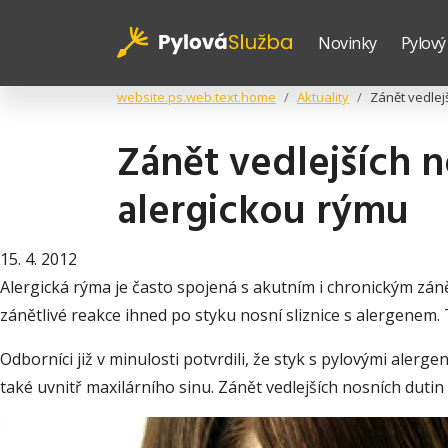
Novinky
Pylový
website.ps.web.text.home
Aktuality
Zánět vedlej
Zánět vedlejších n
alergickou rýmu
15. 4. 2012
Alergická rýma je často spojená s akutním i chronickým zánět
zánětlivé reakce ihned po styku nosní sliznice s alergenem. T
Odborníci již v minulosti potvrdili, že styk s pylovými ale
také uvnitř maxilárního sinu. Zánět vedlejších nosních dut