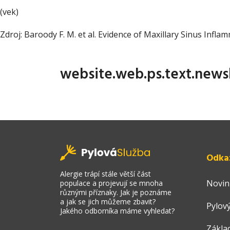
(vek)
Zdroj: Baroody F. M. et al. Evidence of Maxillary Sinus Infl
website.web.ps.text.news
Odka
Alergie trápí stále větší část
Novin
populace a projevují se mnoha
různými příznaky. Jak je poznáme
a jak se jich můžeme zbavit?
Pylový
Jakého odborníka máme vyhledat?
Zákla