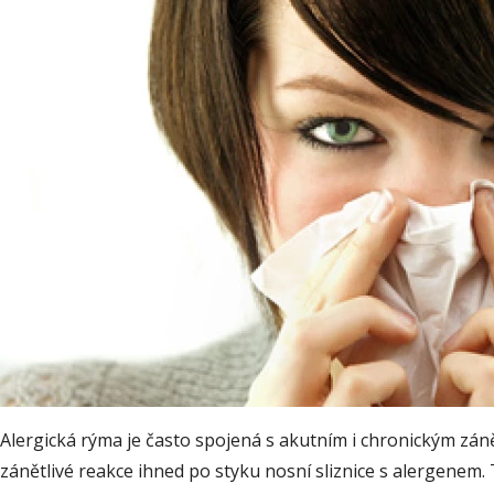
Alergická rýma je často spojená s akutním i chronickým zánět
zánětlivé reakce ihned po styku nosní sliznice s alergenem. T