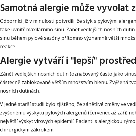
Samotná alergie může vyvolat z
Odborníci již v minulosti potvrdili, že styk s pylovými ale
také uvnitř maxilárního sinu. Zánět vedlejších nosních dut
sinu během pylové sezóny přítomno významně větší množství
reakce.
Alergie vytváří i "lepší" prostře
Zánět vedlejších nosních dutin (označovaný často jako sinusi
částečně zablokované větším množstvím hlenu. Zvýšená tvor
nosních dutinách.
V jedné starší studii bylo zjištěno, že zánětlivé změny ve ved
zvýšenému výskytu pylových alergenů (červenec až září) neb
největší výskyt virových epidemií. Pacienti s alergickou rým
chirurgickým zákrokem.