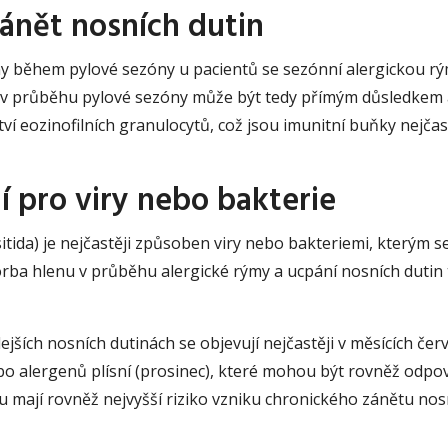
ánět nosních dutin
rgeny během pylové sezóny u pacientů se sezónní alergickou r
in v průběhu pylové sezóny může být tedy přímým důsledkem a
 eozinofilních granulocytů, což jsou imunitní buňky nejča
dí pro viry nebo bakterie
tida) je nejčastěji způsoben viry nebo bakteriemi, kterým se
ba hlenu v průběhu alergické rýmy a ucpání nosních dutin t
lejších nosních dutinách se objevují nejčastěji v měsících čer
o alergenů plísní (prosinec), které mohou být rovněž odpově
ou mají rovněž nejvyšší riziko vzniku chronického zánětu nos