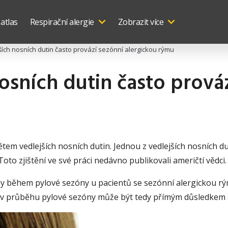
 atlas
Respirační alergie
Zobrazit více
ších nosních dutin často provází sezónní alergickou rýmu
osních dutin často prová
em vedlejších nosních dutin. Jednou z vedlejších nosních duti
oto zjištění ve své práci nedávno publikovali američtí vědci.
rgeny během pylové sezóny u pacientů se sezónní alergickou r
in v průběhu pylové sezóny může být tedy přímým důsledkem 