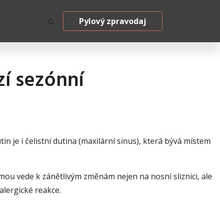
Pylový zpravodaj
zí sezónní
n je i čelistní dutina (maxilární sinus), která bývá místem
ýmou vede k zánětlivým změnám nejen na nosní sliznici, ale
alergické reakce.