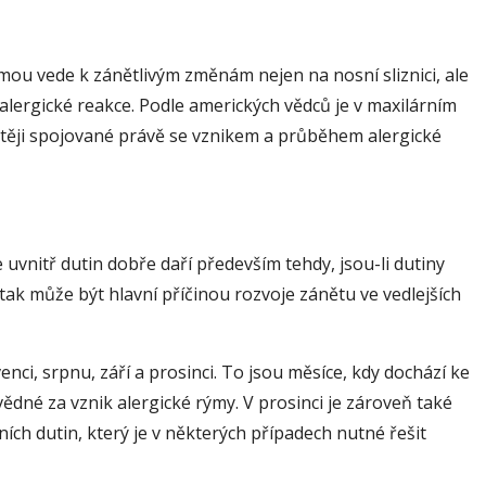
ýmou vede k zánětlivým změnám nejen na nosní sliznici, ale
lergické reakce. Podle amerických vědců je v maxilárním
stěji spojované právě se vznikem a průběhem alergické
 uvnitř dutin dobře daří především tehdy, jsou-li dutiny
ak může být hlavní příčinou rozvoje zánětu ve vedlejších
venci, srpnu, září a prosinci. To jsou měsíce, kdy dochází ke
dné za vznik alergické rýmy. V prosinci je zároveň také
ních dutin, který je v některých případech nutné řešit