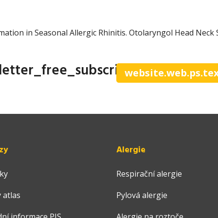
ammation in Seasonal Allergic Rhinitis. Otolaryngol Head Neck
letter_free_subscribe
website.web.ps.te
zy
Alergie
ky
Respirační alergie
 atlas
Pylová alergie
dní informace PIS
Alergie na roztoče