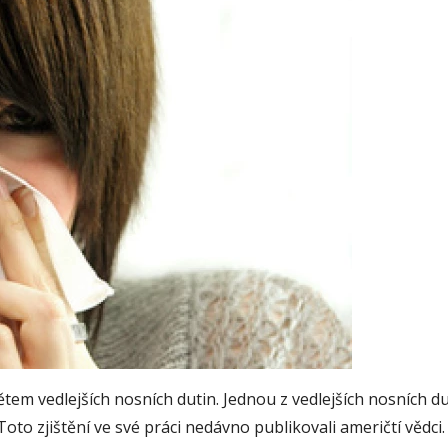
em vedlejších nosních dutin. Jednou z vedlejších nosních duti
oto zjištění ve své práci nedávno publikovali američtí vědci.