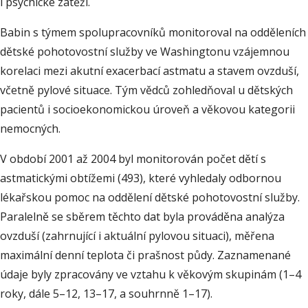
i psychické zátěži.
Babin s týmem spolupracovníků monitoroval na odděleních
dětské pohotovostní služby ve Washingtonu vzájemnou
korelaci mezi akutní exacerbací astmatu a stavem ovzduší,
včetně pylové situace. Tým vědců zohledňoval u dětských
pacientů i socioekonomickou úroveň a věkovou kategorii
nemocných.
V období 2001 až 2004 byl monitorován počet dětí s
astmatickými obtížemi (493), které vyhledaly odbornou
lékařskou pomoc na oddělení dětské pohotovostní služby.
Paralelně se sběrem těchto dat byla prováděna analýza
ovzduší (zahrnující i aktuální pylovou situaci), měřena
maximální denní teplota či prašnost půdy. Zaznamenané
údaje byly zpracovány ve vztahu k věkovým skupinám (1–4
roky, dále 5–12, 13–17, a souhrnně 1–17).