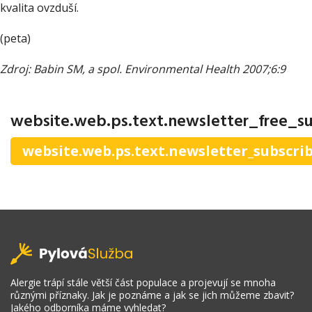
kvalita ovzduší.
(peta)
Zdroj: Babin SM, a spol. Environmental Health 2007;6:9
website.web.ps.text.newsletter_free_su
website.web.ps.text.newsletter_subscri
Alergie trápí stále větší část populace a projevují se mnoha
různými příznaky. Jak je poznáme a jak se jich můžeme zbavit?
Jakého odborníka máme vyhledat?