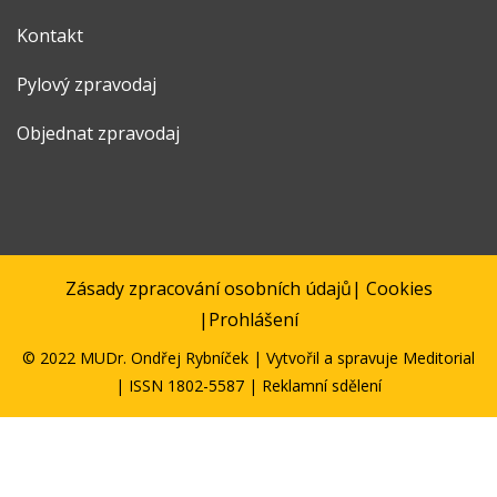
Kontakt
Pylový zpravodaj
Objednat zpravodaj
Zásady zpracování osobních údajů
|
Cookies
|
Prohlášení
© 2022 MUDr. Ondřej Rybníček | Vytvořil a spravuje
Meditorial
| ISSN 1802-5587 | Reklamní sdělení