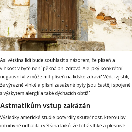
Asi většina lidí bude souhlasit s názorem, že plíseň a
vlhkost v bytě není pěkná ani zdravá. Ale jaký konkrétní
negativní vliv může mít plíseň na lidské zdraví? Vědci zjistili,
že výrazně vlhké a plísní zasažené byty jsou častěji spojené
s výskytem alergií a také dýchacích obtíží.
Astmatikům vstup zakázán
Výsledky americké studie potvrdily skutečnost, kterou by
intuitivně odhalila i většina laiků: že totiž vlhké a plesnivé