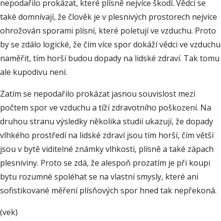
nepodařilo prokázat, které plísně nejvíce škodí. Vědci se
také domnívají, že člověk je v plesnivých prostorech nejvíce
ohrožován sporami plísní, které poletují ve vzduchu. Proto
by se zdálo logické, že čím více spor dokáží vědci ve vzduchu
naměřit, tím horší budou dopady na lidské zdraví. Tak tomu
ale kupodivu není.
Zatím se nepodařilo prokázat jasnou souvislost mezi
počtem spor ve vzduchu a tíží zdravotního poškození. Na
druhou stranu výsledky několika studií ukazují, že dopady
vlhkého prostředí na lidské zdraví jsou tím horší, čím větší
jsou v bytě viditelné známky vlhkosti, plísně a také zápach
plesniviny. Proto se zdá, že alespoň prozatím je při koupi
bytu rozumné spoléhat se na vlastní smysly, které ani
sofistikované měření plísňových spor hned tak nepřekoná.
(vek)