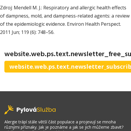
Zdroj: Mendell M. J.: Respiratory and allergic health effects
of dampness, mold, and dampness-related agents: a review
of the epidemiologic evidence. Environ Health Perspect.
2011 Jun; 119 (6): 748–56.
website.web.ps.text.newsletter_free_su
website.web.ps.text.newsletter_subscri
Alergie trápí stále větší část populace a projevují se mnoha
různými příznaky. Jak je poznáme a jak se jich můžeme zbavit?