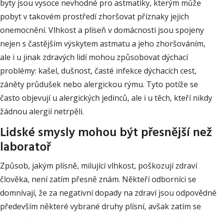
byty jsou vysoce nevhodné pro astmatiky, kterým může
pobyt v takovém prostředí zhoršovat příznaky jejich
onemocnění. Vlhkost a plíseň v domácnosti jsou spojeny
nejen s častějším výskytem astmatu a jeho zhoršováním,
ale i u jinak zdravých lidí mohou způsobovat dýchací
problémy: kašel, dušnost, časté infekce dýchacích cest,
záněty průdušek nebo alergickou rýmu. Tyto potíže se
často objevují u alergických jedinců, ale i u těch, kteří nikdy
žádnou alergií netrpěli.
Lidské smysly mohou být přesnější než
laboratoř
Způsob, jakým plísně, milující vlhkost, poškozují zdraví
člověka, není zatím přesně znám. Někteří odborníci se
domnívají, že za negativní dopady na zdraví jsou odpovědné
především některé vybrané druhy plísní, avšak zatím se