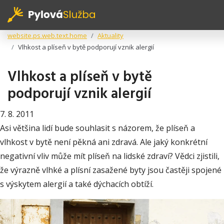
website.ps.web.text.home
Aktuality
Vlhkost a plíseň v bytě podporují vznik alergií
Vlhkost a plíseň v bytě
podporují vznik alergií
7. 8. 2011
Asi většina lidí bude souhlasit s názorem, že plíseň a
vlhkost v bytě není pěkná ani zdravá. Ale jaký konkrétní
negativní vliv může mít plíseň na lidské zdraví? Vědci zjistili,
že výrazně vlhké a plísní zasažené byty jsou častěji spojené
s výskytem alergií a také dýchacích obtíží.