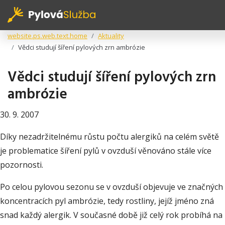
website.ps.web.text.home
Aktuality
Vědci studují šíření pylových zrn ambrózie
Vědci studují šíření pylových zrn
ambrózie
30. 9. 2007
Díky nezadržitelnému růstu počtu alergiků na celém světě
je problematice šíření pylů v ovzduší věnováno stále více
pozornosti.
Po celou pylovou sezonu se v ovzduší objevuje ve značných
koncentracích pyl ambrózie, tedy rostliny, jejíž jméno zná
snad každý alergik. V současné době již celý rok probíhá na