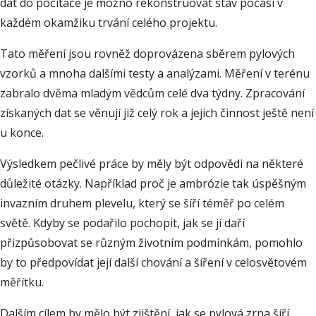
dat do počítače je možno rekonstruovat stav počasí v
každém okamžiku trvání celého projektu.
Tato měření jsou rovněž doprovázena sběrem pylových
vzorků a mnoha dalšími testy a analýzami. Měření v terénu
zabralo dvěma mladým vědcům celé dva týdny. Zpracování
získaných dat se věnují již celý rok a jejich činnost ještě není
u konce.
Výsledkem pečlivé práce by měly být odpovědi na některé
důležité otázky. Například proč je ambrózie tak úspěšným
invazním druhem plevelu, který se šíří téměř po celém
světě. Kdyby se podařilo pochopit, jak se jí daří
přizpůsobovat se různým životním podmínkám, pomohlo
by to předpovídat její další chování a šíření v celosvětovém
měřítku.
Dalším cílem by mělo být zjištění, jak se pylová zrna šíří