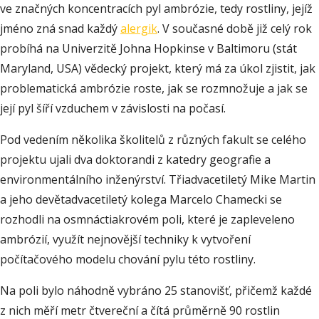
ve značných koncentracích pyl ambrózie, tedy rostliny, jejíž
jméno zná snad každý
alergik
. V současné době již celý rok
probíhá na Univerzitě Johna Hopkinse v Baltimoru (stát
Maryland, USA) vědecký projekt, který má za úkol zjistit, jak
problematická ambrózie roste, jak se rozmnožuje a jak se
její pyl šíří vzduchem v závislosti na počasí.
Pod vedením několika školitelů z různých fakult se celého
projektu ujali dva doktorandi z katedry geografie a
environmentálního inženýrství. Třiadvacetiletý Mike Martin
a jeho devětadvacetiletý kolega Marcelo Chamecki se
rozhodli na osmnáctiakrovém poli, které je zapleveleno
ambrózií, využít nejnovější techniky k vytvoření
počítačového modelu chování pylu této rostliny.
Na poli bylo náhodně vybráno 25 stanovišť, přičemž každé
z nich měří metr čtvereční a čítá průměrně 90 rostlin