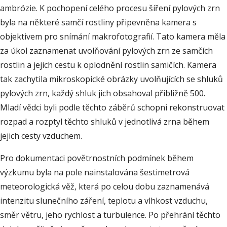
ambrózie. K pochopení celého procesu šíření pylových zrn
byla na některé samčí rostliny připevněna kamera s
objektivem pro snímání makrofotografií. Tato kamera měla
za úkol zaznamenat uvolňování pylových zrn ze samčích
rostlin a jejich cestu k oplodnění rostlin samičích. Kamera
tak zachytila mikroskopické obrázky uvolňujících se shluků
pylových zrn, každý shluk jich obsahoval přibližně 500.
Mladí vědci byli podle těchto záběrů schopni rekonstruovat
rozpad a rozptyl těchto shluků v jednotlivá zrna během
jejich cesty vzduchem.
Pro dokumentaci povětrnostních podmínek během
výzkumu byla na pole nainstalována šestimetrová
meteorologická věž, která po celou dobu zaznamenává
intenzitu slunečního záření, teplotu a vlhkost vzduchu,
směr větru, jeho rychlost a turbulence. Po přehrání těchto