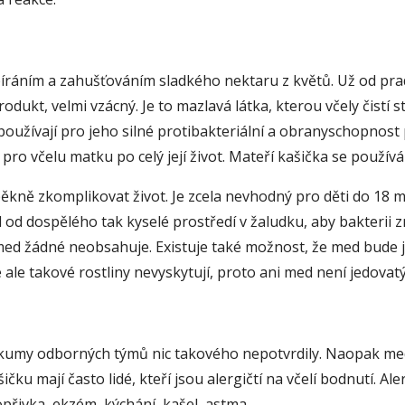
sbíráním a zahušťováním sladkého nektaru z květů. Už od pra
produkt, velmi vzácný. Je to mazlavá látka, kterou včely čistí
používají pro jeho silné protibakteriální a obranyschopnost p
a pro včelu matku po celý její život. Mateří kašička se použí
ně zkomplikovat život. Je zcela nevhodný pro děti do 18 měs
íl od dospělého tak kyselé prostředí v žaludku, aby bakterii
med žádné neobsahuje. Existuje také možnost, že med bude je
 ale takové rostliny nevyskytují, proto ani med není jedovatý
výzkumy odborných týmů nic takového nepotvrdily. Naopak med
kašičku mají často lidé, kteří jsou alergičtí na včelí bodnutí
opřivka, ekzém, kýchání, kašel, astma.