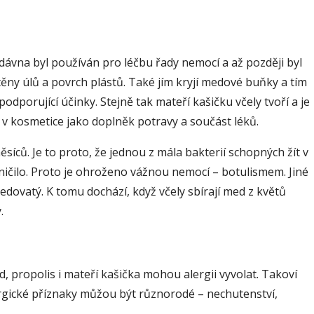
dávna byl používán pro léčbu řady nemocí a až později byl
 stěny úlů a povrch plástů. Také jím kryjí medové buňky a tím
odporující účinky. Stejně tak mateří kašičku včely tvoří a je
vá v kosmetice jako doplněk potravy a součást léků.
íců. Je to proto, že jednou z mála bakterií schopných žít v
 zničilo. Proto je ohroženo vážnou nemocí – botulismem. Jiné
dovatý. K tomu dochází, když včely sbírají med z květů
.
, propolis i mateří kašička mohou alergii vyvolat. Takoví
. Alergické příznaky můžou být různorodé – nechutenství,