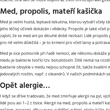
Med, propolis, mateří kašička
Med je velmi hustá, lepkavá tekutina, kterou vytváří včely 
jeho léčivý účinek dokázán i vědecky. Propolis je také včelí 
zajistí, že se med ani po dlouhé době nezkazí. Lidé propolis 
pro ně velmi důležitá – je to krmení pro včelí larvy a potrav
Med je sice pomocník při řadě nemocí, ale někomu dokáže pěk
medu je bakterie tvořící tzv. botulotoxin. Dítě nemá na rozd
bakterie obvykle v medu nejsou schopné žít, takže kvalitní 
jedovatých rostlin, např. z oleandrů. V našich podmínkách se
Opět alergie…
I když se dříve tradovalo, že med zmírňuje alergii na pyl, 
lidé jsou asi 1–2 z tisíce. Alergii na med, propolis a mateří 
průjem, zvracení, afty v puse, svědění, pálení, otoky kůže, k