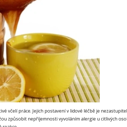
vé včelí práce. Jejich postavení v lidové léčbě je nezastupit
ůžou způsobit nepříjemnosti vyvoláním alergie u citlivých os
á reakce.