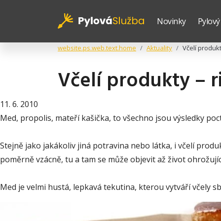
Novinky
Pylový
website.ps.web.text.home
Aktuality
Včelí produkt
Včelí produkty – r
11. 6. 2010
Med, propolis, mateří kašička, to všechno jsou výsledky pocti
Stejně jako jakákoliv jiná potravina nebo látka, i včelí prod
poměrně vzácně, tu a tam se může objevit až život ohrožujíc
Med je velmi hustá, lepkavá tekutina, kterou vytváří včely 