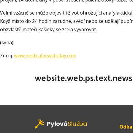
Velmi vzácně se může objevit i život ohrožující anafylaktic
Když místo do 24 hodin zarudne, svědí nebo se udělají pupín
obzvláště mateří kašičky se zcela vyvarovat.
(syna)
Zdroj:
www.medicalnewstoday.com
website.web.ps.text.news
Odka