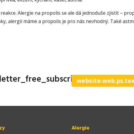
ká reakce. Alergie na propolis se ale dá jednoduše zjistit –
ky, alergii máme a propolis je pro nás nevhodný. Také astmat
letter_free_subscribe
website.web.ps.te
zy
Alergie