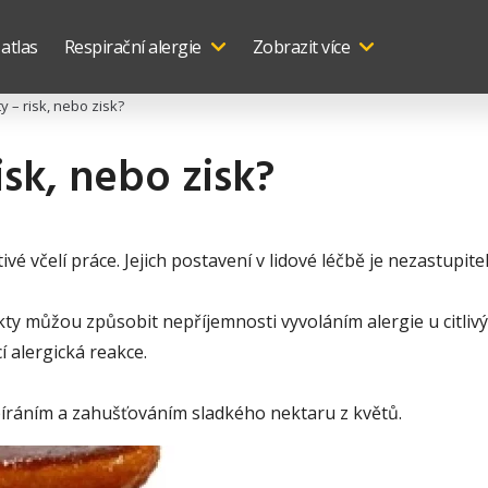
 atlas
Respirační alergie
Zobrazit více
y – risk, nebo zisk?
isk, nebo zisk?
vé včelí práce. Jejich postavení v lidové léčbě je nezastupit
ukty můžou způsobit nepříjemnosti vyvoláním alergie u citlivý
í alergická reakce.
sbíráním a zahušťováním sladkého nektaru z květů.