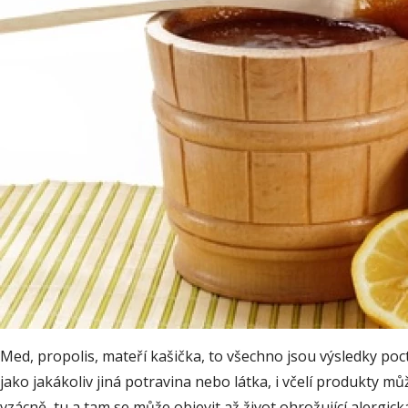
Med, propolis, mateří kašička, to všechno jsou výsledky pocti
jako jakákoliv jiná potravina nebo látka, i včelí produkty m
vzácně, tu a tam se může objevit až život ohrožující alergick