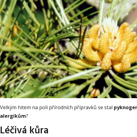
Velkým hitem na poli přírodních přípravků se stal
pyknogen
alergikům
?
Léčivá kůra