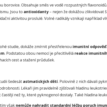
 borovice. Obsahuje směs ve vodě rozpustných flavonoidů. M
nismu. Jsou to
antioxidanty
– nejen že dokážou zlikvidovat šk
idační aktivitou proslulé. Volné radikály vznikají například
nohé studie, dokáže zmírnit přestřelenou
imunitní odpověď
kům
. Podstatou obou nemocí je přecitlivělá
reakce imunitní
chacích cest a stažení průdušek.
studii šedesát
astmatických dětí
. Polovině z nich dávali py
odrobnosti. Lékaři jim pravidelně zjišťovali hladinu leukotrien
častěji než ty, které pyknogenol dostaly. Také hladina leukot
atím však
nemůže nahradit standardní léčbu poruch imun