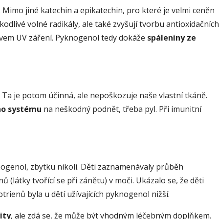
imo jiné katechin a epikatechin, pro které je velmi ceněn
odlivé volné radikály, ale také zvyšují tvorbu antioxidačních
 vlivem UV záření. Pyknogenol tedy dokáže
spáleniny ze
. Ta je potom účinná, ale nepoškozuje naše vlastní tkáně.
ho systému
na neškodný podnět, třeba pyl. Při imunitní
knogenol, zbytku nikoli. Děti zaznamenávaly průběh
ů (látky tvořící se při zánětu) v moči. Ukázalo se, že děti
rienů byla u dětí užívajících pyknogenol nižší.
ity
, ale zdá se, že může být vhodným léčebným doplňkem.