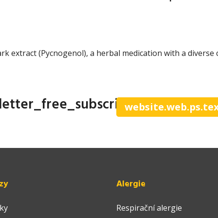
rk extract (Pycnogenol), a herbal medication with a diverse c
letter_free_subscribe
website.web.ps.te
zy
Alergie
ky
Respirační alergie