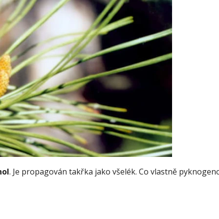
ol
. Je propagován takřka jako všelék. Co vlastně pyknogeno