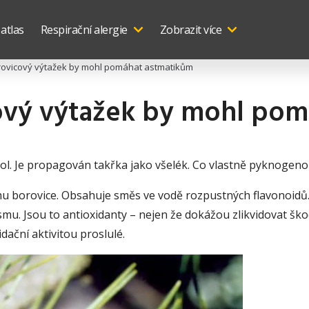
 atlas
Respirační alergie
Zobrazit více
orovicový výtažek by mohl pomáhat astmatikům
cový výtažek by mohl po
ol. Je propagován takřka jako všelék. Co vlastně pyknogeno
 borovice. Obsahuje směs ve vodě rozpustných flavonoidů. M
smu. Jsou to antioxidanty – nejen že dokážou zlikvidovat škod
dační aktivitou proslulé.