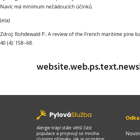
Navíc má minimum nežádoucích účinků.
(ela)
Zdroj: Rohdewald P.: A review of the French maritime pine ba
40 (4): 158–68.
website.web.ps.text.news
Odka
Alergie trápí stále větší část
Novin
populace a projevují se mnoha
různými příznaky. Jak je poznáme