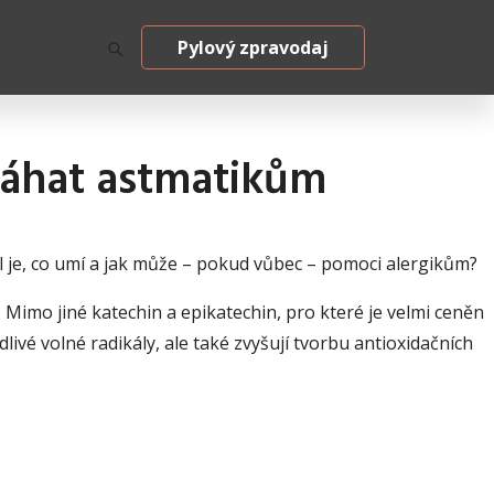
Pylový zpravodaj
máhat astmatikům
l je, co umí a jak může – pokud vůbec – pomoci alergikům?
imo jiné katechin a epikatechin, pro které je velmi ceněn
livé volné radikály, ale také zvyšují tvorbu antioxidačních