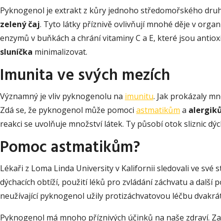
Pyknogenol je extrakt z kůry jednoho středomořského druhu
zelený čaj
. Tyto látky příznivě ovlivňují mnohé děje v orga
enzymů v buňkách a chrání vitaminy C a E, které jsou antiox
sluníčka
minimalizovat.
Imunita ve svých mezích
Významný je vliv pyknogenolu na
imunitu
. Jak prokázaly m
Zdá se, že pyknogenol může pomoci
astmatikům
a
alergi
reakci se uvolňuje množství látek. Ty působí otok sliznic dý
Pomoc astmatikům?
Lékaři z Loma Linda University v Kalifornii sledovali ve své 
dýchacích obtíží, použití léků pro zvládání záchvatu a další p
neužívající pyknogenol užily protizáchvatovou léčbu dvakrát 
Pyknogenol má mnoho příznivých účinků na naše zdraví. Z