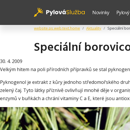
Novinky
Pylový
website.ps.web.text.home
Aktuality
Speciální b
Speciální borovi
30. 4. 2009
Velkým hitem na poli přírodních přípravků se stal pyknogen
Pyknogenol je extrakt z kůry jednoho středomořského druhu
zelený čaj. Tyto látky příznivě ovlivňují mnohé děje v organi
enzymů v buňkách a chrání vitaminy C a E, které jsou antioxi