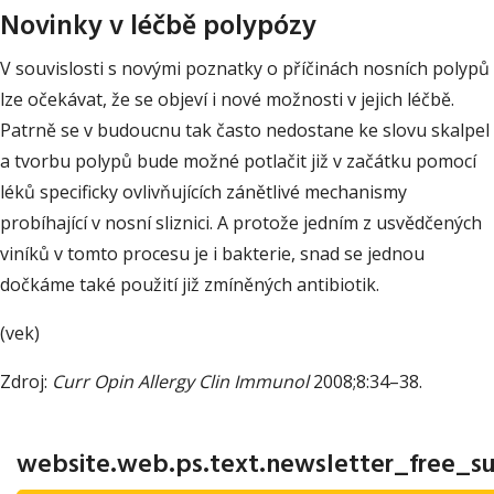
Novinky v léčbě polypózy
V souvislosti s novými poznatky o příčinách nosních polypů
lze očekávat, že se objeví i nové možnosti v jejich léčbě.
Patrně se v budoucnu tak často nedostane ke slovu skalpel
a tvorbu polypů bude možné potlačit již v začátku pomocí
léků specificky ovlivňujících zánětlivé mechanismy
probíhající v nosní sliznici. A protože jedním z usvědčených
viníků v tomto procesu je i bakterie, snad se jednou
dočkáme také použití již zmíněných antibiotik.
(vek)
Zdroj:
Curr Opin Allergy Clin Immunol
2008;8:34–38.
website.web.ps.text.newsletter_free_su