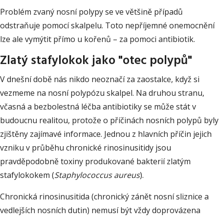
Problém zvaný nosní polypy se ve většině případů
odstraňuje pomocí skalpelu. Toto nepříjemné onemocnění
lze ale vymýtit přímo u kořenů – za pomoci antibiotik.
Zlatý stafylokok jako "otec polypů"
V dnešní době nás nikdo neoznačí za zaostalce, když si
vezmeme na nosní polypózu skalpel. Na druhou stranu,
včasná a bezbolestná léčba antibiotiky se může stát v
budoucnu realitou, protože o příčinách nosních polypů byly
zjištěny zajímavé informace. Jednou z hlavních příčin jejich
vzniku v průběhu chronické rinosinusitidy jsou
pravděpodobně toxiny produkované bakterií zlatým
stafylokokem (
Staphylococcus aureus
).
Chronická rinosinusitida (chronický zánět nosní sliznice a
vedlejších nosních dutin) nemusí být vždy doprovázena