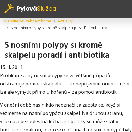
website.ps.web.text.home
Aktuality
S nosními polypy si kromě skalpelu poradí i antibiotika
S nosními polypy si kromě
skalpelu poradí i antibiotika
15. 4. 2011
Problém zvaný nosní polypy se ve většině případů
odstraňuje pomocí skalpelu. Toto nepříjemné onemocnění
lze ale vymýtit přímo u kořenů – za pomoci antibiotik.
V dnešní době nás nikdo neoznačí za zaostalce, když si
vezmeme na nosní polypózu skalpel. Na druhou stranu,
včasná a bezbolestná léčba antibiotiky se může stát v
budoucnu realitou, protože o příčinách nosních polypů byly