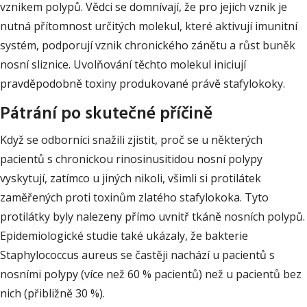
vznikem polypů. Vědci se domnívají, že pro jejich vznik je
nutná přítomnost určitých molekul, které aktivují imunitní
systém, podporují vznik chronického zánětu a růst buněk
nosní sliznice. Uvolňování těchto molekul iniciují
pravděpodobně toxiny produkované právě stafylokoky.
Pátrání po skutečné příčině
Když se odborníci snažili zjistit, proč se u některých
pacientů s chronickou rinosinusitidou nosní polypy
vyskytují, zatímco u jiných nikoli, všimli si protilátek
zaměřených proti toxinům zlatého stafylokoka. Tyto
protilátky byly nalezeny přímo uvnitř tkáně nosních polypů.
Epidemiologické studie také ukázaly, že bakterie
Staphylococcus aureus se častěji nachází u pacientů s
nosními polypy (více než 60 % pacientů) než u pacientů bez
nich (přibližně 30 %).