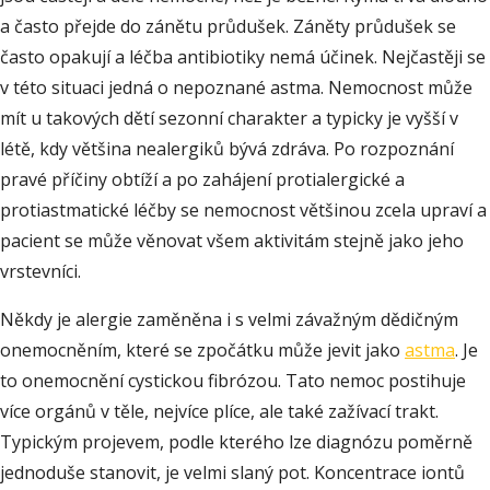
a často přejde do zánětu průdušek. Záněty průdušek se
často opakují a léčba antibiotiky nemá účinek. Nejčastěji se
v této situaci jedná o nepoznané astma. Nemocnost může
mít u takových dětí sezonní charakter a typicky je vyšší v
létě, kdy většina nealergiků bývá zdráva. Po rozpoznání
pravé příčiny obtíží a po zahájení protialergické a
protiastmatické léčby se nemocnost většinou zcela upraví a
pacient se může věnovat všem aktivitám stejně jako jeho
vrstevníci.
Někdy je alergie zaměněna i s velmi závažným dědičným
onemocněním, které se zpočátku může jevit jako
astma
. Je
to onemocnění cystickou fibrózou. Tato nemoc postihuje
více orgánů v těle, nejvíce plíce, ale také zažívací trakt.
Typickým projevem, podle kterého lze diagnózu poměrně
jednoduše stanovit, je velmi slaný pot. Koncentrace iontů