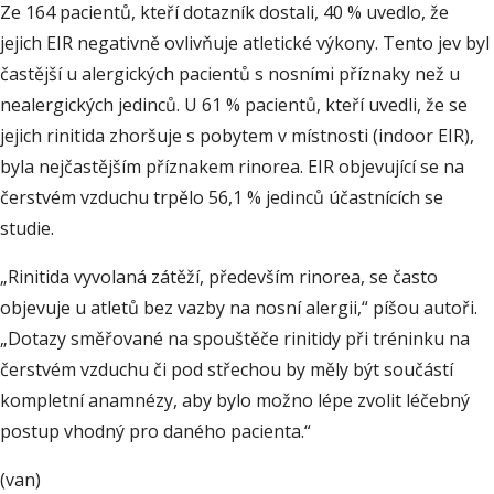
Ze 164 pacientů, kteří dotazník dostali, 40 % uvedlo, že
jejich EIR negativně ovlivňuje atletické výkony. Tento jev byl
častější u alergických pacientů s nosními příznaky než u
nealergických jedinců. U 61 % pacientů, kteří uvedli, že se
jejich rinitida zhoršuje s pobytem v místnosti (indoor EIR),
byla nejčastějším příznakem rinorea. EIR objevující se na
čerstvém vzduchu trpělo 56,1 % jedinců účastnících se
studie.
„Rinitida vyvolaná zátěží, především rinorea, se často
objevuje u atletů bez vazby na nosní alergii,“ píšou autoři.
„Dotazy směřované na spouštěče rinitidy při tréninku na
čerstvém vzduchu či pod střechou by měly být součástí
kompletní anamnézy, aby bylo možno lépe zvolit léčebný
postup vhodný pro daného pacienta.“
(van)