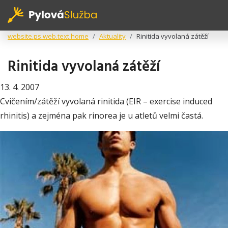
website.ps.web.text.home
Aktuality
Rinitida vyvolaná zátěží
Rinitida vyvolaná zátěží
13. 4. 2007
Cvičením/zátěží vyvolaná rinitida (EIR – exercise induced
rhinitis) a zejména pak rinorea je u atletů velmi častá.