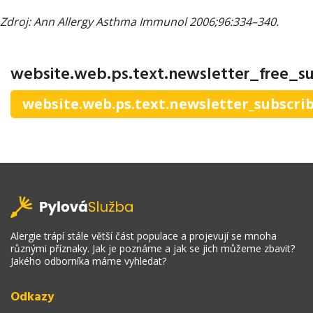
Zdroj: Ann Allergy Asthma Immunol 2006;96:334–340.
website.web.ps.text.newsletter_free_su
website.web.ps.text.newsletter_subscri
Alergie trápí stále větší část populace a projevují se mnoha
různými příznaky. Jak je poznáme a jak se jich můžeme zbavit?
Jakého odborníka máme vyhledat?
Odkazy