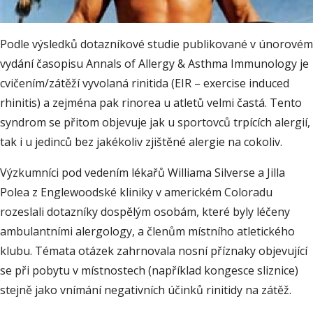
Podle výsledků dotazníkové studie publikované v únorovém
vydání časopisu Annals of Allergy & Asthma Immunology je
cvičením/zátěží vyvolaná rinitida (EIR – exercise induced
rhinitis) a zejména pak rinorea u atletů velmi častá. Tento
syndrom se přitom objevuje jak u sportovců trpících alergií,
tak i u jedinců bez jakékoliv zjištěné alergie na cokoliv.
Výzkumníci pod vedením lékařů Williama Silverse a Jilla
Polea z Englewoodské kliniky v americkém Coloradu
rozeslali dotazníky dospělým osobám, které byly léčeny
ambulantními alergology, a členům místního atletického
klubu. Témata otázek zahrnovala nosní příznaky objevující
se při pobytu v místnostech (například kongesce sliznice)
stejně jako vnímání negativních účinků rinitidy na zátěž.