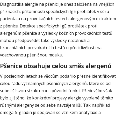
Diagnostika alergie na pšenici je dnes založena na vnějších
příznacích, přítomnosti specifických IgE protilátek v séru
pacienta a na provokačních testech alergenovým extraktem
z pšenice. Detekce specifických IgE protilátek proti
alergenům pšenice a výsledky kožních provokačních testů
mohou předpovědět také výsledky nazálních a
bronchiálních provokačních testů u přecitlivělosti na
vdechovanou pšeničnou mouku.
Pšenice obsahuje celou směs alergenů
V posledních letech se vědcům podařilo přesně identifikovat
celou řadu významných pšeničných alergenů, které se od
sebe liší svou strukturou i původní funkcí. Především však
bylo zjištěno, že konkrétní projevy alergie vyvolané těmito
různými alergeny se od sebe navzájem liší. Tak například
omega-5-gliadin je spojován se vznikem anafylaxe a