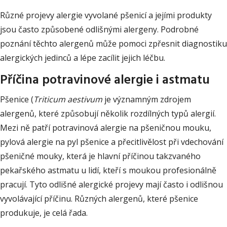
Různé projevy alergie vyvolané pšenicí a jejími produkty
jsou často způsobené odlišnými alergeny. Podrobné
poznání těchto alergenů může pomoci zpřesnit diagnostiku
alergických jedinců a lépe zacílit jejich léčbu.
Příčina potravinové alergie i astmatu
Pšenice (
Triticum aestivum
je významným zdrojem
alergenů, které způsobují několik rozdílných typů alergií.
Mezi ně patří potravinová alergie na pšeničnou mouku,
pylová alergie na pyl pšenice a přecitlivělost při vdechování
pšeničné mouky, která je hlavní příčinou takzvaného
pekařského astmatu u lidí, kteří s moukou profesionálně
pracují. Tyto odlišné alergické projevy mají často i odlišnou
vyvolávající příčinu. Různých alergenů, které pšenice
produkuje, je celá řada.