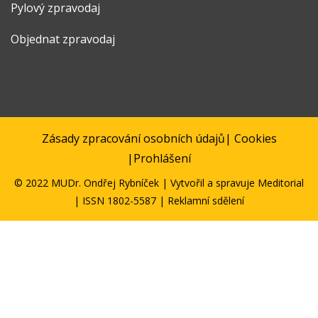
Pylový zpravodaj
Objednat zpravodaj
Zásady zpracování osobních údajů
|
Cookies
|
Prohlášení
© 2022 MUDr. Ondřej Rybníček | Vytvořil a spravuje
Meditorial
| ISSN 1802-5587 | Reklamní sdělení