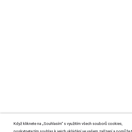
Když kliknete na „Souhlasím“ s využitím všech souborů cookies,
poskytnete tím souhlas k jejich ukládání ve vašem zařízení a pomůže 