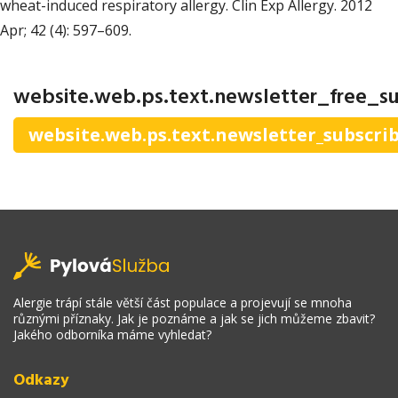
wheat-induced respiratory allergy. Clin Exp Allergy. 2012
Apr; 42 (4): 597–609.
website.web.ps.text.newsletter_free_su
website.web.ps.text.newsletter_subscri
Alergie trápí stále větší část populace a projevují se mnoha
různými příznaky. Jak je poznáme a jak se jich můžeme zbavit?
Jakého odborníka máme vyhledat?
Odkazy