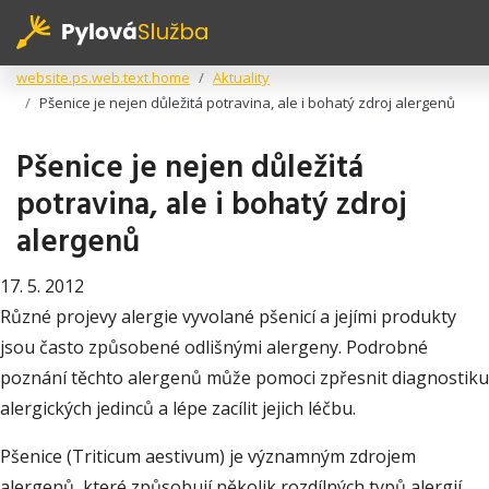
website.ps.web.text.home
Aktuality
Pšenice je nejen důležitá potravina, ale i bohatý zdroj alergenů
Pšenice je nejen důležitá
potravina, ale i bohatý zdroj
alergenů
17. 5. 2012
Různé projevy alergie vyvolané pšenicí a jejími produkty
jsou často způsobené odlišnými alergeny. Podrobné
poznání těchto alergenů může pomoci zpřesnit diagnostiku
alergických jedinců a lépe zacílit jejich léčbu.
Pšenice (Triticum aestivum) je významným zdrojem
alergenů, které způsobují několik rozdílných typů alergií.