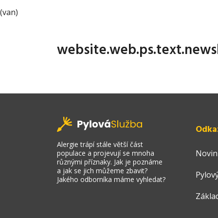
(van)
website.web.ps.text.news
Odka
Alergie trápí stále větší část
Novin
populace a projevují se mnoha
různými příznaky. Jak je poznáme
a jak se jich můžeme zbavit?
Pylový
Jakého odborníka máme vyhledat?
Zákla