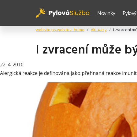
Novinky
Pylový
website.ps.web.text.home
Aktuality
I zvracení m
I zvracení může bý
22. 4. 2010
Alergická reakce je definována jako přehnaná reakce imunit