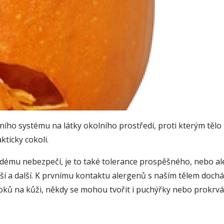
ního systému na látky okolního prostředí, proti kterým tělo
ticky cokoli.
ému nebezpečí, je to také tolerance prospěšného, nebo ale
alší a další. K prvnímu kontaktu alergenů s naším tělem dochá
toků na kůži, někdy se mohou tvořit i puchýřky nebo prokrvá