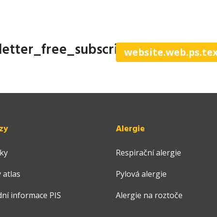
letter_free_subscribe
website.web.ps.te
zy
Alergie
ky
Respirační alergie
 atlas
Pylová alergie
dní informace PIS
Alergie na roztoče