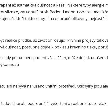
rápání až astmatická dušnost a kašel. Některé typy alergie m
dění sliznice, zarudnutí, otok. Pacienti mohou zvracet, mají k
 kojenců, kteří takto reagují na cizorodé bílkoviny, nejčastěj
reakce prudké, až život ohrožující. Prvními projevy takové
zdavá dušnost, postupně dojde k poklesu krevního tlaku, por
u, kdy pokud není pacient včas léčen, může dojít k udušení.
výkonnosti.
ětu ani nebývá narušeno vnitřní prostředí. Odchylky jsou al
řadou chorob, podrobnější vyšetření a rozbor situace však v