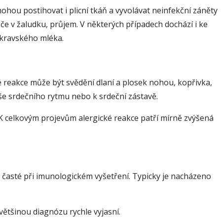
ohou postihovat i plicní tkáň a vyvolávat neinfekční záněty
řeče v žaludku, průjem. V některých případech dochází i ke
i kravského mléka.
 reakce může být svědění dlaní a plosek nohou, kopřivka,
uše srdečního rytmu nebo k srdeční zástavě.
 K celkovým projevům alergické reakce patří mírně zvýšená
e časté při imunologickém vyšetření. Typicky je nacházeno
ětšinou diagnózu rychle vyjasní.