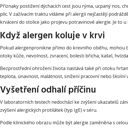
Příznaky postižení dýchacích cest jsou rýma, ucpaný nos, ch
plic. V zažívacím traktu vídáme při alergii nejčastěji podráž
krvácení do stolice jako projevu potravinové alergie. Je to u
Když alergen koluje v krvi
Pokud alergenpronikne přímo do krevního oběhu, mohou být 
otoky kůže, nevolnost, zvracení, bolesti břicha, kašel, hví
Bezprostřední ohrožení života nastává také při otoku hrtan
teplota, únavnost, malátnost, snížení pracovní nebo školní 
Vyšetření odhalí příčinu
V laboratorních testech nedochází ke zvýšení ukazatelů zán
zvýšení alergických protilátek (typ IgE) v séru.
Podle klinického obrazu může být alergie zaměněna s celou 