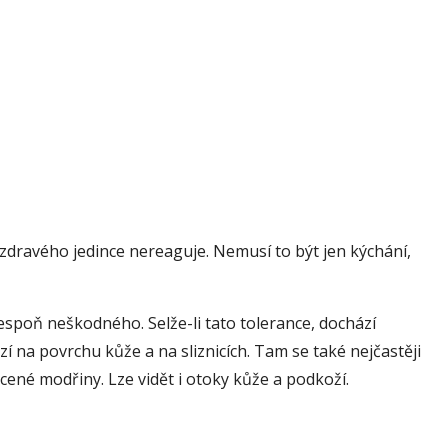
 zdravého jedince nereaguje. Nemusí to být jen kýchání,
spoň neškodného. Selže-li tato tolerance, dochází
zí na povrchu kůže a na sliznicích. Tam se také nejčastěji
cené modřiny. Lze vidět i otoky kůže a podkoží.