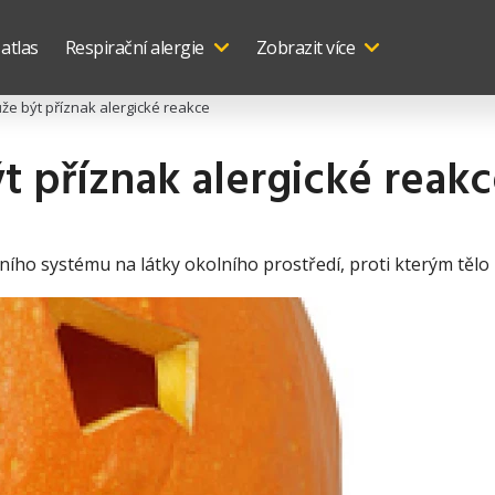
 atlas
Respirační alergie
Zobrazit více
ůže být příznak alergické reakce
t příznak alergické reak
ního systému na látky okolního prostředí, proti kterým tělo