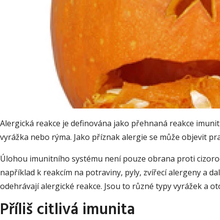
Alergická reakce je definována jako přehnaná reakce imunit
vyrážka nebo rýma. Jako příznak alergie se může objevit prak
Úlohou imunitního systému není pouze obrana proti cizorod
například k reakcím na potraviny, pyly, zvířecí alergeny a d
odehrávají alergické reakce. Jsou to různé typy vyrážek a o
Příliš citlivá imunita