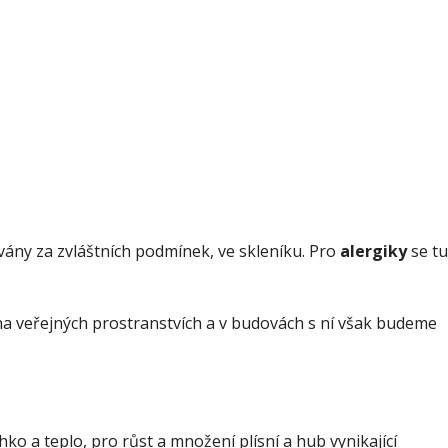
ovány za zvláštních podmínek, ve skleníku. Pro
alergiky
se tu
m na veřejných prostranstvích a v budovách s ní však budeme
lhko a teplo, pro růst a množení plísní a hub vynikající