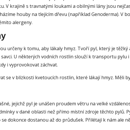
u. V krajině s travnatými loukami a obilnými lány jsou nejč
 nacházíme houby na tlejícím dřevu (například Genoderma). V 
mito alergeny.
ny
u určeny k tomu, aby lákaly hmyz. Tvoří pyl, který je těžký
avci. U některých vodních rostlin slouží k transportu pylu i 
kdy i vyprovokovat záchvat.
se v blízkosti kvetoucích rostlin, které lákají hmyz. Měli 
ašné, jejichž pyl je unášen proudem větru na velké vzdálenos
dmínky v dané oblasti než přímo místní zdroje těchto pylů. 
o se dokonce dostanou až do průdušek. Přilétají k nám ale ně