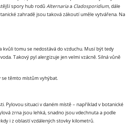
astější spory hub rodů
Alternaria
a
Cladosporidium
, dále
botanické zahradě jsou taková zákoutí uměle vytvářena. Na
 a kvůli tomu se nedostává do vzduchu. Musí být tedy
voda. Takový pyl alergizuje jen velmi vzácně. Silná vůně
by se těmto místům vyhýbat.
ti. Pylovou situaci v daném místě – například v botanické
Pylová zrna jsou lehká, snadno jsou vdechnuta a podle
kdy i z oblastí vzdálených stovky kilometrů.