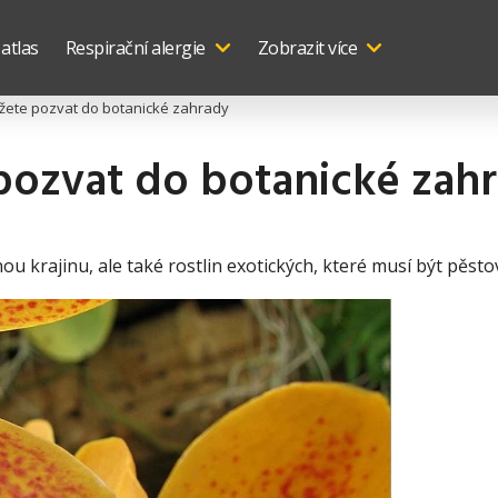
 atlas
Respirační alergie
Zobrazit více
ůžete pozvat do botanické zahrady
 pozvat do botanické zah
nou krajinu, ale také rostlin exotických, které musí být pěst