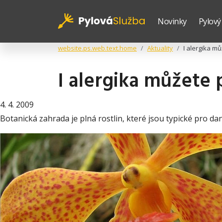
Novinky
Pylový
website.ps.web.text.home
Aktuality
I alergika m
I alergika můžete
4. 4. 2009
Botanická zahrada je plná rostlin, které jsou typické pro da