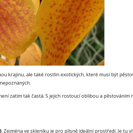
nou krajinu, ale také rostlin exotických, které musí být pěst
d nepoznaných.
 není zatím tak častá. S jejich rostoucí oblibou a pěstování
ě
. Zejména ve skleníku je pro plísně ideální prostředí. Je tu v