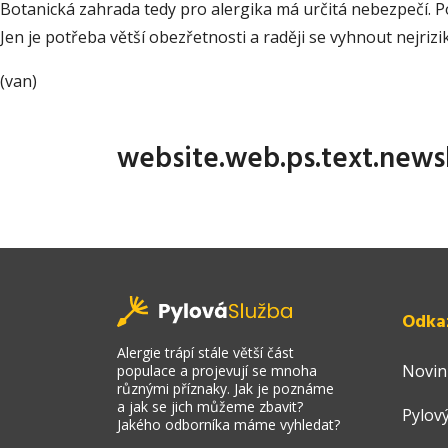
Botanická zahrada tedy pro alergika má určitá nebezpečí. P
Jen je potřeba větší obezřetnosti a raději se vyhnout nejriz
(van)
website.web.ps.text.news
Odka
Alergie trápí stále větší část
Novin
populace a projevují se mnoha
různými příznaky. Jak je poznáme
a jak se jich můžeme zbavit?
Pylový
Jakého odborníka máme vyhledat?