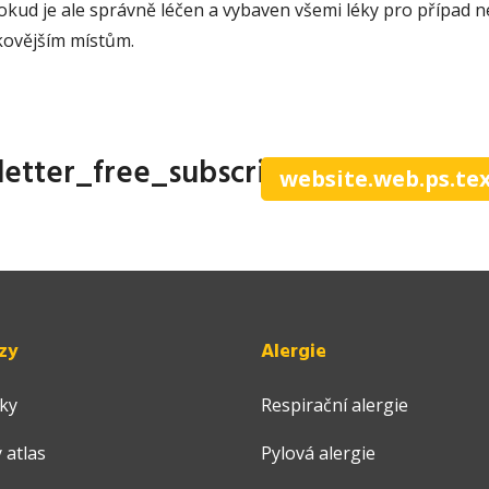
okud je ale správně léčen a vybaven všemi léky pro případ 
ikovějším místům.
letter_free_subscribe
website.web.ps.te
zy
Alergie
ky
Respirační alergie
 atlas
Pylová alergie