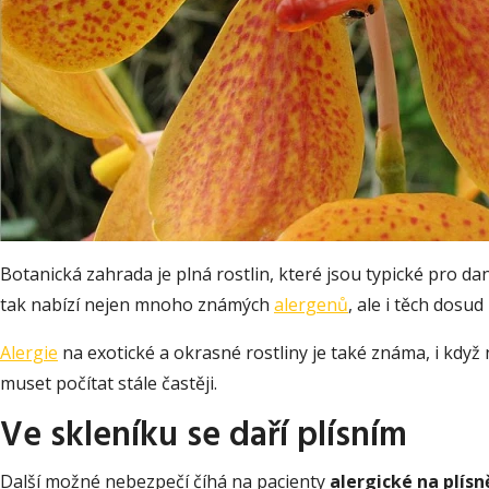
Botanická zahrada je plná rostlin, které jsou typické pro da
tak nabízí nejen mnoho známých
alergenů
, ale i těch dosu
Alergie
na exotické a okrasné rostliny je také známa, i když
muset počítat stále častěji.
Ve skleníku se daří plísním
Další možné nebezpečí číhá na pacienty
alergické na plísn