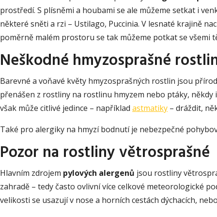
prostředí. S plísněmi a houbami se ale můžeme setkat i venk
některé sněti a rzi – Ustilago, Puccinia. V lesnaté krajině
poměrně malém prostoru se tak můžeme potkat se všemi tě
Neškodné hmyzosprašné rostli
Barevné a voňavé květy hmyzosprašných rostlin jsou přírodo
přenášen z rostliny na rostlinu hmyzem nebo ptáky, někdy i s
však může citlivé jedince – například
astmatiky
– dráždit, ně
Také pro alergiky na hmyzí bodnutí je nebezpečné pohybovat 
Pozor na rostliny větrosprašné
Hlavním zdrojem
pylových alergenů
jsou rostliny větrospr
zahradě – tedy často ovlivní více celkové meteorologické po
velikosti se usazují v nose a horních cestách dýchacích, neb