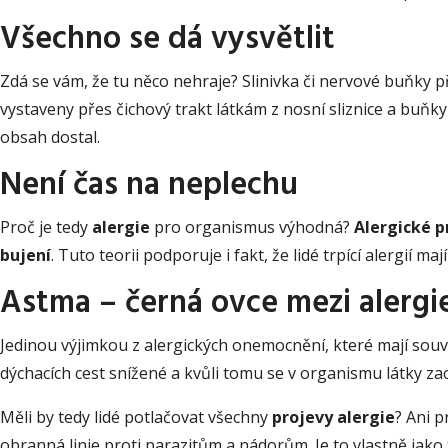
Všechno se dá vysvětlit
Zdá se vám, že tu něco nehraje? Slinivka či nervové buňky p
vystaveny přes čichový trakt látkám z nosní sliznice a buňk
obsah dostal.
Není čas na neplechu
Proč je tedy
alergie
pro organismus výhodná?
Alergické p
bujení
. Tuto teorii podporuje i fakt, že lidé trpící alergií ma
Astma – černá ovce mezi alergi
Jedinou výjimkou z alergických onemocnění, které mají souvis
dýchacích cest snížené a kvůli tomu se v organismu látky zach
Měli by tedy lidé potlačovat všechny
projevy alergie
? Ani 
obranná linie proti parazitům a nádorům. Je to vlastně jak