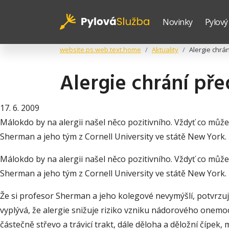
Novinky
Pylový
website.ps.web.text.home
Aktuality
Alergie chrá
Alergie chrání př
17. 6. 2009
Málokdo by na alergii našel něco pozitivního. Vždyť co může
Sherman a jeho tým z Cornell University ve státě New York. P
Málokdo by na alergii našel něco pozitivního. Vždyť co může
Sherman a jeho tým z Cornell University ve státě New York. P
Že si profesor Sherman a jeho kolegové nevymýšlí, potvrzuje
vyplývá, že alergie snižuje riziko vzniku nádorového onemocn
částečně střevo a trávicí trakt, dále děloha a děložní čípek,