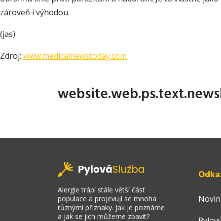
zároveň i výhodou.
(jas)
Zdroj:
www.medicalnewstoday.com
website.web.ps.text.news
Odka
Alergie trápí stále větší část
Novin
populace a projevují se mnoha
různými příznaky. Jak je poznáme
a jak se jich můžeme zbavit?
Pylový