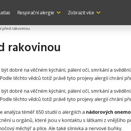
 atlas
Respirační alergie
Zobrazit více
ní před rakovinou
ed rakovinou
 být dobré na věčném kýchání, pálení očí, smrkání a svědění
odle těchto vědců totiž právě tyto projevy alergií chrání př
 být dobré na věčném kýchání, pálení očí, smrkání a svědění
odle těchto vědců totiž právě tyto projevy alergií chrání př
 analýza téměř 650 studií o alergiích a
nádorových onemo
ění u orgánů, které jsou v kontaktu s látkami z vnějšího pros
 močový měchýř a plíce. Ale také slinivka a nervové buňky.