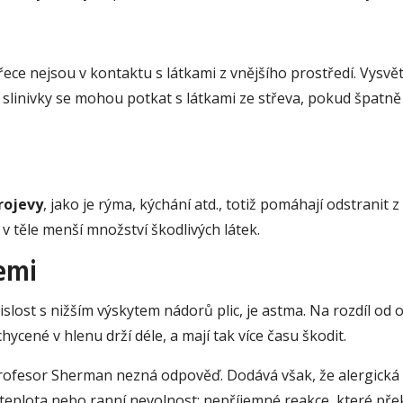
řece nejsou v kontaktu s látkami z vnějšího prostředí. Vysv
y slinivky se mohou potkat s látkami ze střeva, pokud špatně
rojevy
, jako je rýma, kýchání atd., totiž pomáhají odstranit z
jí v těle menší množství škodlivých látek.
emi
lost s nižším výskytem nádorů plic, je astma. Na rozdíl od os
ycené v hlenu drží déle, a mají tak více času škodit.
profesor Sherman nezná odpověď. Dodává však, že alergická 
o teplota nebo ranní nevolnost: nepříjemné reakce, které př