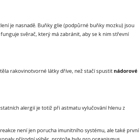
ětlení je nasnadě. Buňky glie (podpůrné buňky mozku) jsou
 funguje svěrač, který má zabránit, aby se k nim střevní
 těla rakovinotvorné látky dříve, než stačí spustit
nádorové
tatních alergií je totiž při astmatu vylučování hlenu z
reakce není jen porucha imunitního systému, ale také první
ekonaly přírodní výběr, protože byly pro organismus