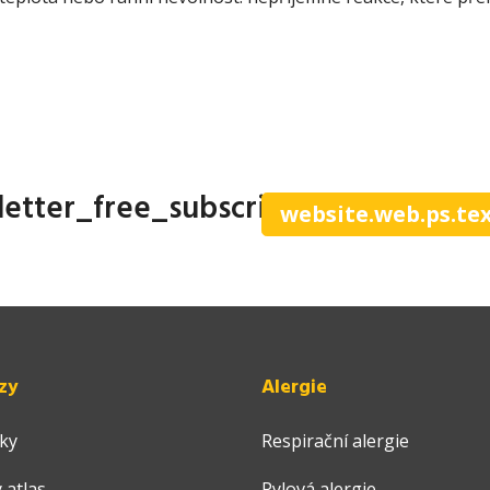
letter_free_subscribe
website.web.ps.te
zy
Alergie
ky
Respirační alergie
 atlas
Pylová alergie